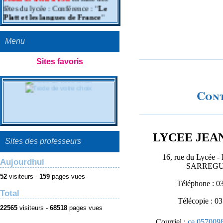
fêtes du lycée : Conférence : "
Le
Platt et les langues de France
"
dans le cadre du festival Mir redde
Platt (entrée libre)
Menu
A ne pas manquer
: la journée
"
portes ouvertes
" aura lieu cette
Sites favoris
année le SAMEDI 21 MARS 2015
de 9h à 12h dans le bâtiment
Berthelot ! Futurs élèves de
Con
seconde, futurs étudiants de BTS,
vous êtes les bienvenus !!!
LYCEE JEA
Sites des professeurs
16, rue du Lycée -
Aujourdhui
SARREGU
52
visiteurs -
159
pages vues
Téléphone : 0
Total
Télécopie : 0
22565
visiteurs -
68518
pages vues
Courriel
:
ce.057009